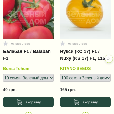
оставь отзыв
оставь отзыв
Балабан F1 / Balaban
Нукси (КС 17) F1 /
F1
Nuxy (KS 17) F1, 115-
125 дней
Bursa Tohum
KITANO SEEDS
40
грн.
165
грн.
В корзину
В корзину