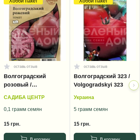
Хобби пакет
Хобби пакет
оставь отзыв
оставь отзыв
Волгоградский
Волгоградский 323 /
розовый /
Volgogradskyi 323
Volgogradskyi rozoviy
САДИБА ЦЕНТР
Украина
0,1 грамм семян
5 грамм семян
15
грн.
15
грн.
В корзину
В корзину