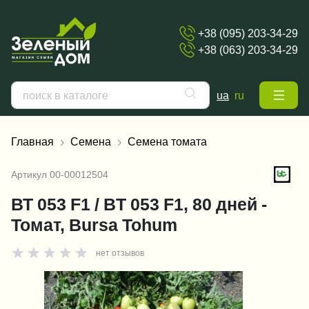
+38 (095) 203-34-29
+38 (063) 203-34-29
ua
ru
Главная
Семена
Семена томата
Артикул
00-00012504
ВТ 053 F1 / BT 053 F1, 80 дней -
Томат, Bursa Tohum
нет отзывов