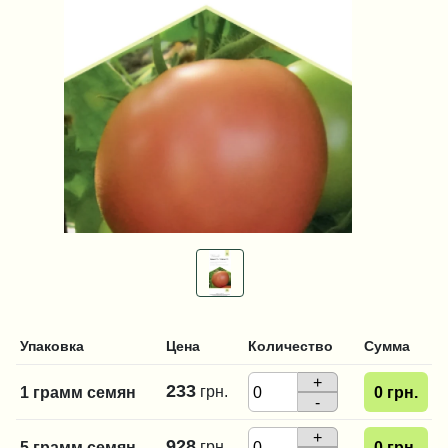
Упаковка
Цена
Количество
Сумма
+
233
грн.
1 грамм семян
0
грн.
-
+
928
грн.
5 грамм семян
0
грн.