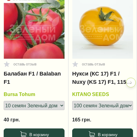
оставь отзыв
оставь отзыв
Балабан F1 / Balaban
Нукси (КС 17) F1 /
F1
Nuxy (KS 17) F1, 115-
125 дней
Bursa Tohum
KITANO SEEDS
40
грн.
165
грн.
В корзину
В корзину