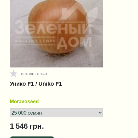
оставь отзыв
Унико F1 / Uniko F1
Moravoseed
1 546
грн.