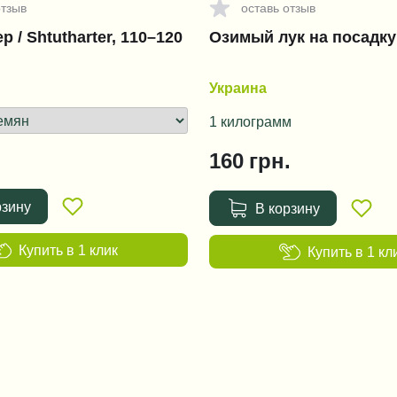
отзыв
оставь отзыв
 / Shtutharter, 110–120
Озимый лук на посадку
Украина
1 килограмм
160
грн.
рзину
В корзину
Купить в 1 клик
Купить в 1 кл