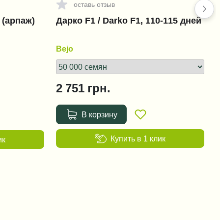
оставь отзыв
 (арпаж)
Дарко F1 / Darko F1, 110-115 дней
Bejo
2 751
грн.
В корзину
Купить в 1 клик
ик