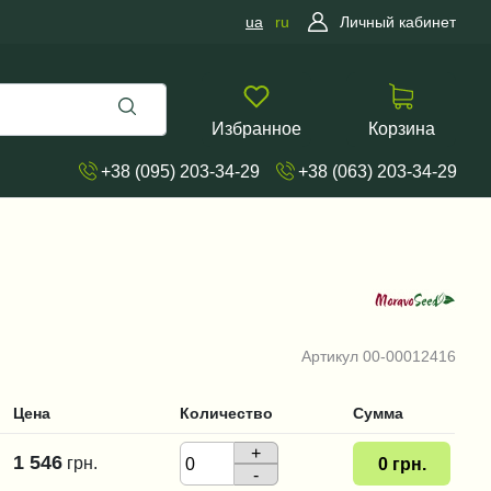
ua
ru
Личный кабинет
Избранное
Корзина
+38 (095) 203-34-29
+38 (063) 203-34-29
Артикул
00-00012416
Цена
Количество
Сумма
+
1 546
грн.
0
грн.
-