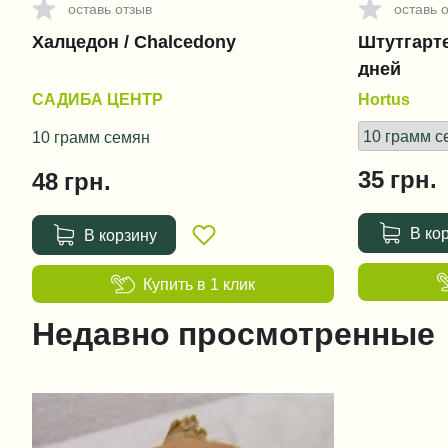
оставь отзыв
оставь 
Халцедон / Chalcedony
Штутгартер
дней
САДИБА ЦЕНТР
Hortus
10 грамм семян
35
грн.
48
грн.
В ко
В корзину
Купить в 1 клик
Недавно просмотренные