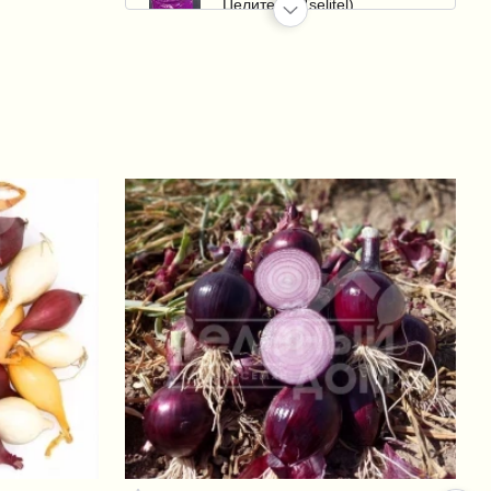
Целитель (Tselitel)
+170 грн.
Сигнум (Signum)
+80 грн.