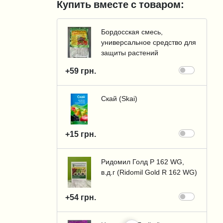
Купить вместе с товаром:
Бордосская смесь,
универсальное средство для
защиты растений
+59 грн.
Скай (Skai)
+15 грн.
Ридомил Голд Р 162 WG,
в.д.г (Ridomil Gold R 162 WG)
+54 грн.