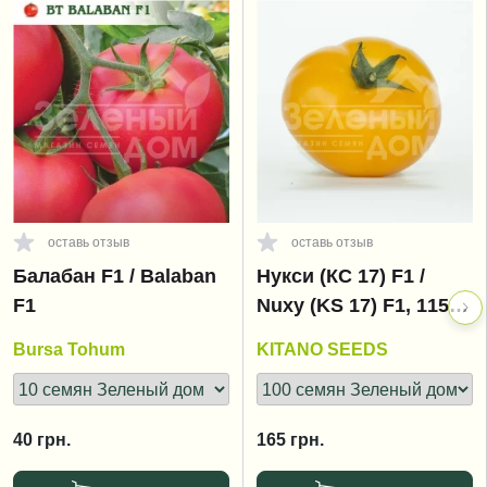
оставь отзыв
оставь отзыв
Балабан F1 / Balaban
Нукси (КС 17) F1 /
F1
Nuxy (KS 17) F1, 115-
125 дней
Bursa Tohum
KITANO SEEDS
40
грн.
165
грн.