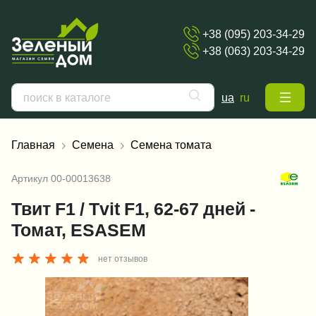
+38 (095) 203-34-29
+38 (063) 203-34-29
ua
ru
Главная
Семена
Семена томата
Артикул
00-00013638
Твит F1 / Tvit F1, 62-67 дней -
Томат, ESASEM
нет отзывов