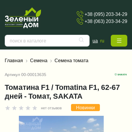
+38 (095) 203-34-29
+38 (063) 203-34-29
ua
ru
Главная
Семена
Семена томата
Артикул
00-00013635
Томатина F1 / Tomatina F1, 62-67
дней - Томат, SAKATA
Новинки
нет отзывов