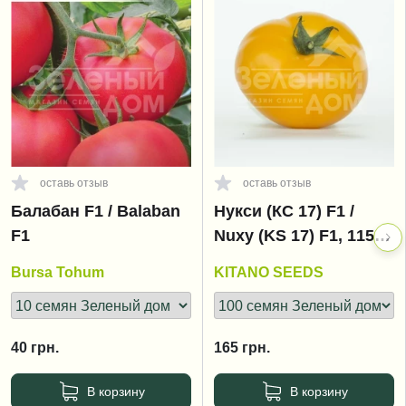
оставь отзыв
оставь отзыв
Балабан F1 / Balaban
Нукси (КС 17) F1 /
F1
Nuxy (KS 17) F1, 115-
125 дней
Bursa Tohum
KITANO SEEDS
40
грн.
165
грн.
В корзину
В корзину