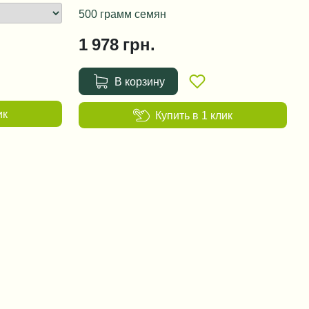
500 грамм семян
1 978
грн.
В корзину
ик
Купить в 1 клик