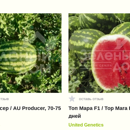
отзыв
оставь отзыв
ер / AU Producer, 70-75
Топ Мара F1 / Top Mara 
дней
s
United Genetics