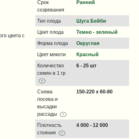
Срок
Ранний
созревания
Тип плода
Шуга Бейби
Цвет плода
Темно - зеленый
го цвета с
Форма плода
Округлая
Цвет мякоти
Красный
Количество
6 - 25 шт
семян в 1 гр
?
Схема
150-220 x 60-80
посева и
высадки
рассады
?
Плотность
4 000 - 12 000
стояния
?