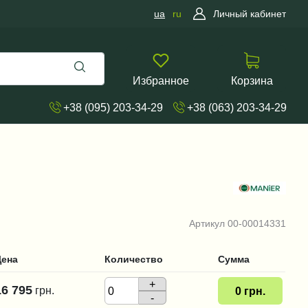
ua
ru
Личный кабинет
Избранное
Корзина
+38 (095) 203-34-29
+38 (063) 203-34-29
Артикул
00-00014331
Цена
Количество
Сумма
+
16 795
грн.
0
грн.
-