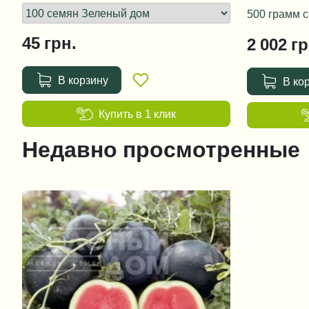
500 грамм 
45
грн.
2 002
гр
В корзину
В ко
Купить в 1 клик
Недавно просмотренные