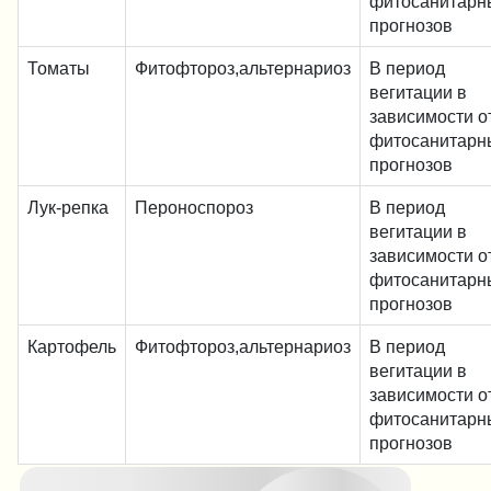
фитосанитарн
прогнозов
Томаты
Фитофтороз,альтернариоз
В период
вегитации в
зависимости о
фитосанитарн
прогнозов
Лук-репка
Пероноспороз
В период
вегитации в
зависимости о
фитосанитарн
прогнозов
Картофель
Фитофтороз,альтернариоз
В период
вегитации в
зависимости о
фитосанитарн
прогнозов