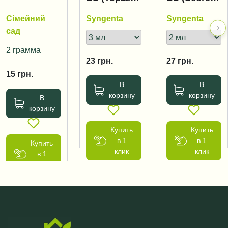
100 EC)
250 EC)
Сімейний
Syngenta
Syngenta
сад
2 грамма
23
грн.
27
грн.
15
грн.
В
В
корзину
корзину
В
корзину
Купить
Купить
в 1
в 1
Купить
клик
клик
в 1
клик