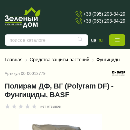
+38 (095) 203-34-29
+38 (063) 203-34-29
ua
ru
Главная
Средства защиты растений
Фунгициды
Артикул
00-00012779
Полирам ДФ, ВГ (Polyram DF) -
Фунгициды, BASF
нет отзывов