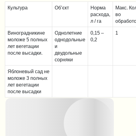
Культура
Об’єкт
Норма
Макс. Ко
расхода,
во
л / га
обработ
Виноградникине
Однолетние
0,15 –
1
моложе 5 полных
однодольные
0,2
лет вегетации
и
после высадки.
двудольные
сорняки
Яблоневый сад не
моложе 3 полных
лет вегетации
после высадки