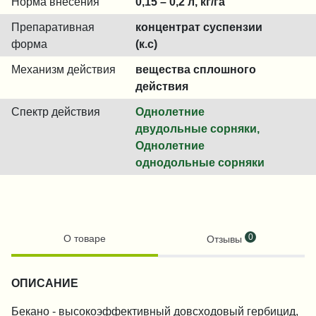
Норма внесения
0,15 – 0,2 л, кг/га
Препаративная
концентрат суспензии
форма
(к.с)
Механизм действия
вещества сплошного
действия
Спектр действия
Однолетние
двудольные сорняки,
Однолетние
однодольные сорняки
0
О товаре
Отзывы
ОПИСАНИЕ
Бекано - высокоэффективный довсходовый гербицид,