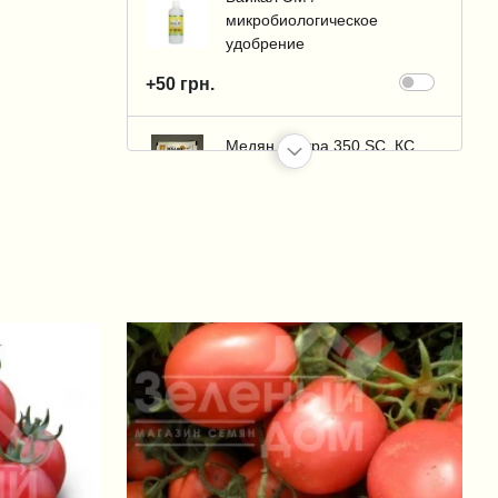
микробиологическое
удобрение
+50 грн.
Медян Экстра 350 SC, КС
(Medzian Extra)
+32 грн.
Казумин 2Л, ВР (Kazumin)
+1 326 грн.
Пермаклин Ликвид (Зенкор
Ликвид) / Permaclean Liquid
(Sencor Liquid), SC 600 к.с.