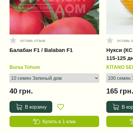
оставь отзыв
оставь 
Балабан F1 / Balaban F1
Нукси (КС 
115-125 д
Bursa Tohum
KITANO S
40
грн.
165
грн
В корзину
В ко
Купить в 1 клик