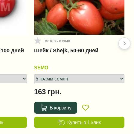
+95 грн.
Зенкор Ликвид / Sencor Liquid
оставь отзыв
+1 456 грн.
-100 дней
Шейк / Shejk, 50-60 дней
Фюзилад Форте 150 EC /
Fusilade Forte 150 EC
SEMO
+151 грн.
163
грн.
Ридомил Голд MZ 68 WG
(Ridomil Gold MZ 68 WG)
В корзину
+38 грн.
ик
Купить в 1 клик