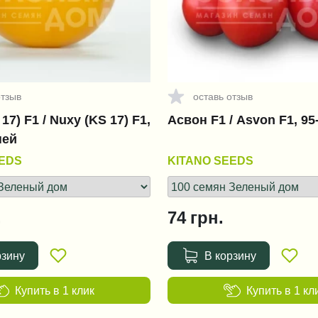
отзыв
оставь отзыв
17) F1 / Nuxy (KS 17) F1,
Асвон F1 / Asvon F1, 95
ней
EEDS
KITANO SEEDS
.
74
грн.
рзину
В корзину
Купить в 1 клик
Купить в 1 кл