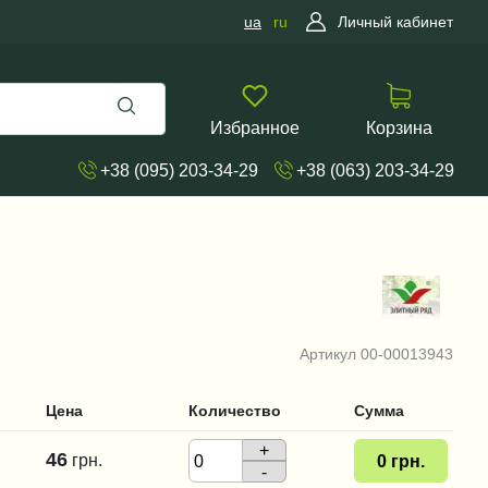
ua
ru
Личный кабинет
Избранное
Корзина
+38 (095) 203-34-29
+38 (063) 203-34-29
Артикул
00-00013943
Цена
Количество
Сумма
+
46
грн.
0
грн.
-