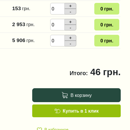
+
153
грн.
0
грн.
-
+
2 953
грн.
0
грн.
-
+
5 906
грн.
0
грн.
-
46
грн.
Итого:
В корзину
Купить в 1 клик
В избранное