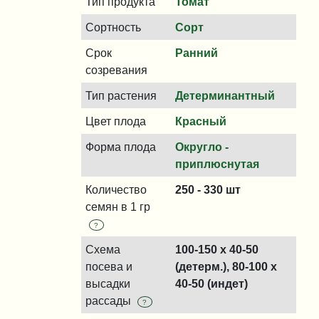
Тип продукта
Томат
Сортность
Сорт
Срок
Ранний
созревания
Тип растения
Детерминантный
Цвет плода
Красный
Форма плода
Округло -
приплюснутая
Количество
250 - 330 шт
семян в 1 гр
?
Схема
100-150 x 40-50
посева и
(детерм.), 80-100 x
высадки
40-50 (индет)
рассады
?