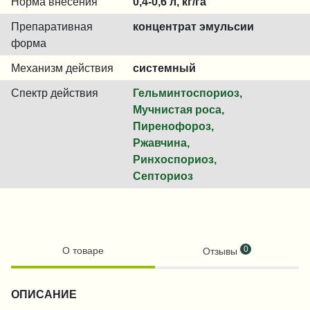
Норма внесения
0,4-0,6 л, кг/га
Препаративная
концентрат эмульсии
форма
Механизм действия
системный
Спектр действия
Гельминтоспориоз,
Мучнистая роса,
Пиренофороз,
Ржавчина,
Ринхоспориоз,
Септориоз
0
О товаре
Отзывы
ОПИСАНИЕ