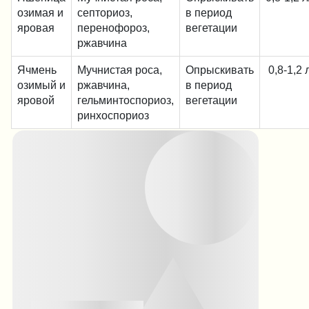
озимая и
септориоз,
в период
яровая
перенофороз,
вегетации
ржавчина
Ячмень
Мучнистая роса,
Опрыскивать
0,8-1,2 
озимый и
ржавчина,
в период
яровой
гельминтоспориоз,
вегетации
ринхоспориоз