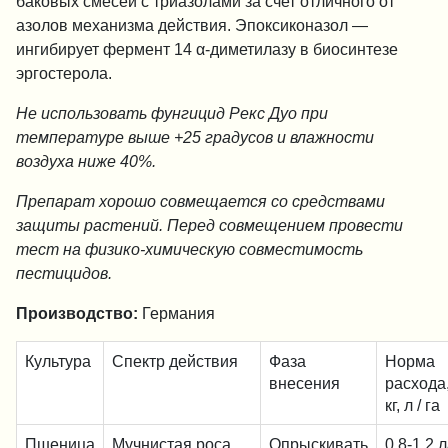
баковых смесей с триазолами за счет отличного от
азолов механизма действия. Эпоксиконазол —
ингибирует фермент 14 α-диметилазу в биосинтезе
эргостерола.
Не использовать фунгицид Рекс Дуо при
температуре выше +25 градусов и влажности
воздуха ниже 40%.
Препарат хорошо совмещается со средствами
защиты растений. Перед совмещением провести
тест на физико-химическую совместимость
пестицидов.
Производство:
Германия
Культура
Спектр действия
Фаза
Норма
внесения
расхо
кг, л / га
Пшеница
Мучнистая роса,
Опрыскивать
0,8-1,2 л