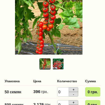
Упаковка
Цена
Количество
Сумма
+
396
грн.
50 семян
0
грн.
-
+
3 176
грн.
500 семян
0
грн.