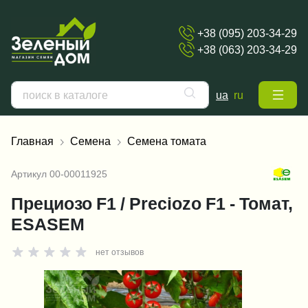
+38 (095) 203-34-29
+38 (063) 203-34-29
ua
ru
Главная
Семена
Семена томата
Артикул
00-00011925
Прециозо F1 / Preciozo F1 - Томат,
ESASEM
нет отзывов