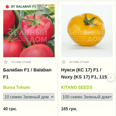
оставь отзыв
оставь отзыв
Балабан F1 / Balaban
Нукси (КС 17) F1 /
F1
Nuxy (KS 17) F1, 115-
125 дней
Bursa Tohum
KITANO SEEDS
40
грн.
165
грн.