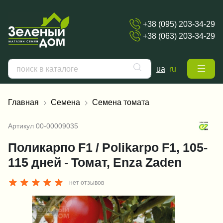
+38 (095) 203-34-29
+38 (063) 203-34-29
ua
ru
Главная
Семена
Семена томата
Артикул
00-00009035
Поликарпо F1 / Polikarpo F1, 105-
115 дней - Томат, Enza Zaden
нет отзывов