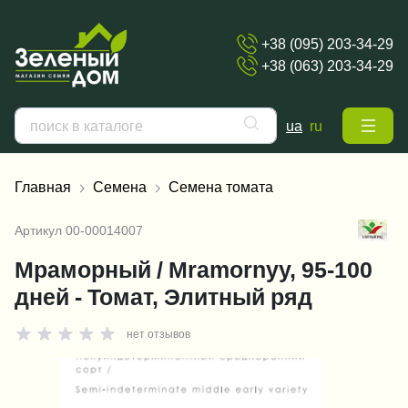
+38 (095) 203-34-29
+38 (063) 203-34-29
ua
ru
Главная
Семена
Семена томата
Артикул
00-00014007
Мраморный / Mramornyy, 95-100
дней - Томат, Элитный ряд
нет отзывов