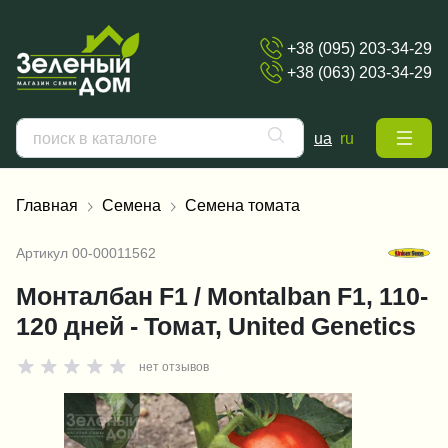
+38 (095) 203-34-29
+38 (063) 203-34-29
ua
ru
Главная
Семена
Семена томата
Артикул
00-00011562
Монталбан F1 / Montalban F1, 110-
120 дней - Томат, United Genetics
нет отзывов