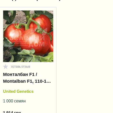
оставь отзыв
Монталбан F1 /
Montalban F1, 110-120
дней
United Genetics
1 000 семян
1 914
грн.