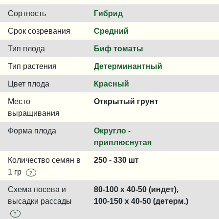
Сортность
Гибрид
Срок созревания
Средний
Тип плода
Биф томаты
Тип растения
Детерминантный
Цвет плода
Красный
Место
Открытый грунт
выращивания
Форма плода
Округло -
приплюснутая
Количество семян в
250 - 330 шт
1 гр
?
Схема посева и
80-100 x 40-50 (индет),
высадки рассады
100-150 x 40-50 (детерм.)
?