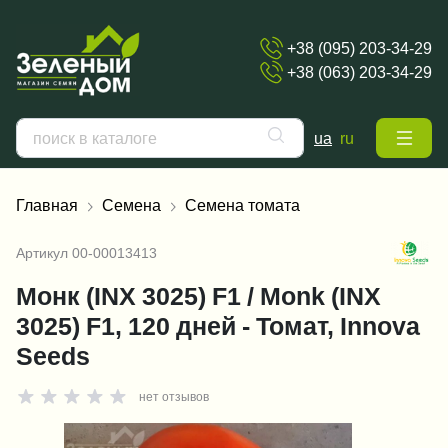
+38 (095) 203-34-29
+38 (063) 203-34-29
ua
ru
Главная
Семена
Семена томата
Артикул
00-00013413
Монк (INX 3025) F1 / Monk (INX
3025) F1, 120 дней - Томат, Innova
Seeds
нет отзывов