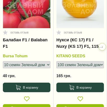
оставь отзыв
оставь отзыв
Балабан F1 / Balaban
Нукси (КС 17) F1 /
F1
Nuxy (KS 17) F1, 115-
125 дней
Bursa Tohum
KITANO SEEDS
40
грн.
165
грн.
В корзину
В корзину