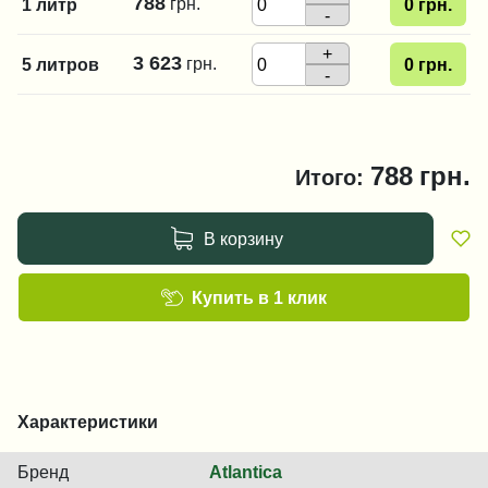
788
грн.
1 литр
0
грн.
-
+
3 623
грн.
5 литров
0
грн.
-
788
грн.
Итого:
В корзину
Купить в 1 клик
Характеристики
Бренд
Atlantica