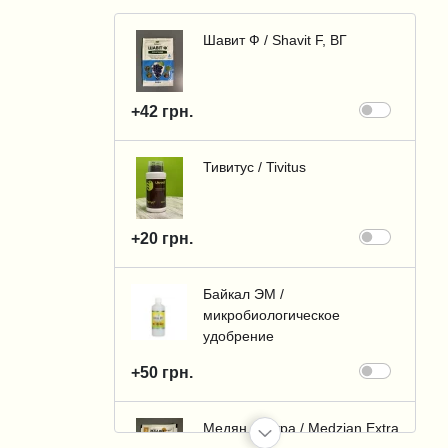
Шавит Ф / Shavit F, ВГ
+42 грн.
Тивитус / Tivitus
+20 грн.
Байкал ЭМ /
микробиологическое
удобрение
+50 грн.
Медян Экстра / Medzian Extra