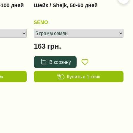
-100 дней
Шейк / Shejk, 50-60 дней
Фюзилад Форте 150 EC /
Fusilade Forte 150 EC
SEMO
+151 грн.
163
грн.
Ридомил Голд MZ 68 WG /
Ridomil Gold MZ 68 WG
В корзину
+38 грн.
ик
Купить в 1 клик