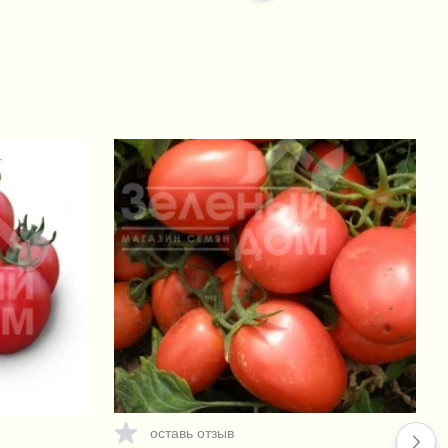
350 SC, КС
+32 грн.
Казумин / Kazumin 2Л, ВР
+1 326 грн.
Пермаклин Ликвид (Зенкор
Ликвид) / Permaclean Liquid
(Sencor Liquid), SC 600 к.с.
+95 грн.
Зенкор Ликвид / Sencor Liquid
оставь отзыв
+1 456 грн.