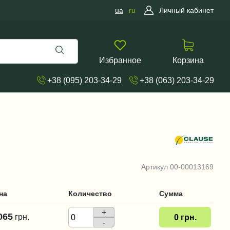
ua
ru
Личный кабинет
Избранное
Корзина
+38 (095) 203-34-29
+38 (063) 203-34-29
Артикул
00-00013169
на
Количество
Сумма
+
065
грн.
0
грн.
-