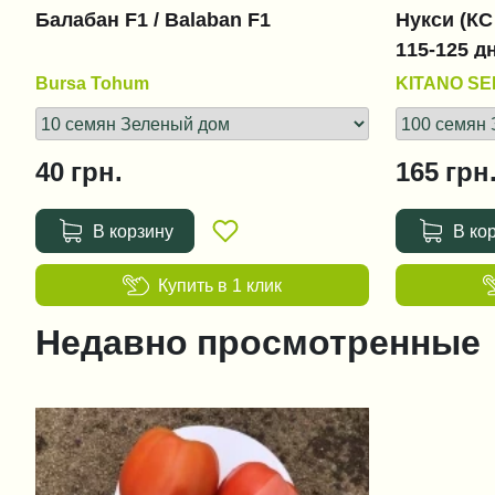
Балабан F1 / Balaban F1
Нукси (КС 
115-125 д
Bursa Tohum
KITANO S
40
грн.
165
грн
В корзину
В ко
Купить в 1 клик
Недавно просмотренные