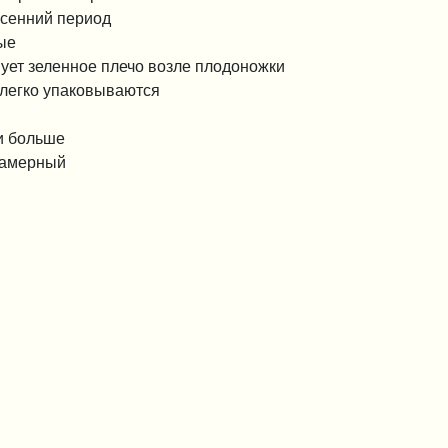
осенний период
тые
ует зеленное плечо возле плодоножки
 легко упаковываются
 и больше
окамерный