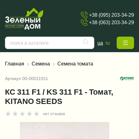
+38 (095) 203-34-29
+38 (063) 203-34-29
ua
ru
Главная
Семена
Семена томата
Артикул
00-00011911
КС 311 F1 / KS 311 F1 - Томат,
KITANO SEEDS
нет отзывов