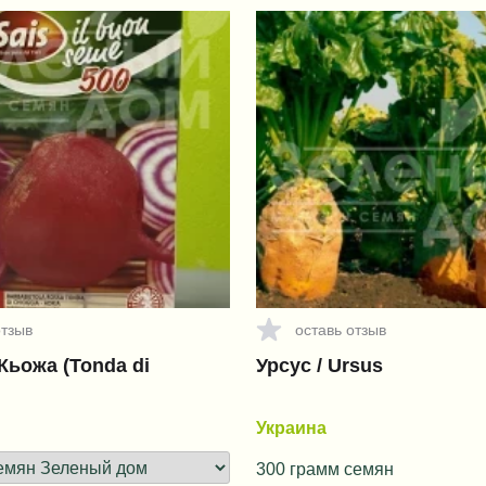
отзыв
оставь отзыв
Кьожа (Tonda di
Урсус / Ursus
Украина
300 грамм семян