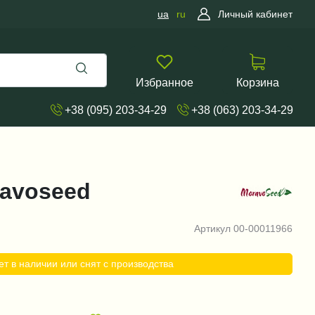
ua
ru
Личный кабинет
Избранное
Корзина
+38 (095) 203-34-29
+38 (063) 203-34-29
ravoseed
Артикул
00-00011966
ет в наличии или снят с производства