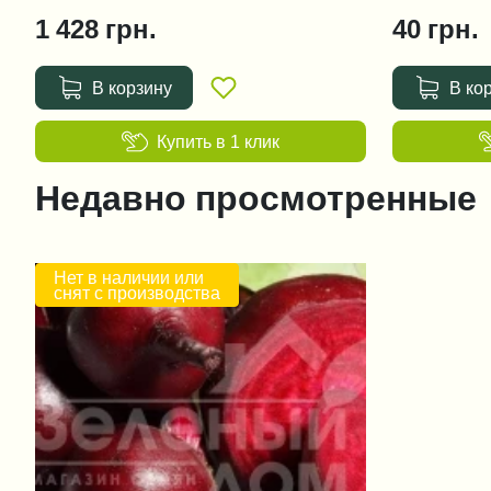
1 428
грн.
40
грн.
В корзину
В ко
Купить в 1 клик
Недавно просмотренные
Нет в наличии или
снят с производства