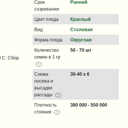
Срок
Ранний
созревания
Цвет плода
Красный
Вид
Столовая
Форма плода
Округлая
Количество
50 - 70 шт
семян в 1 гр
3 С. Сбор
?
Схема
30-40 x 6
посева и
высадки
рассады
?
Плотность
380 000 - 550 000
стояния
?