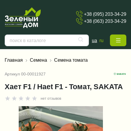
+38 (095) 203-34-29
+38 (063) 203-34-29
ua
ru
Главная
Семена
Семена томата
Артикул
00-00011927
Хает F1 / Haet F1 - Томат, SAKATA
нет отзывов