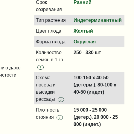
Срок
Ранний
созревания
Тип растения
Индетерминантный
Цвет плода
Желтый
Форма плода
Округлая
Количество
250 - 330 шт
семян в 1 гр
анию даже
?
истости
Схема
100-150 x 40-50
посева и
(детерм.), 80-100 x
высадки
40-50 (индет)
рассады
?
Плотность
15 000 - 25 000
стояния
(детер.), 20 000 - 25
?
000 (индет.)