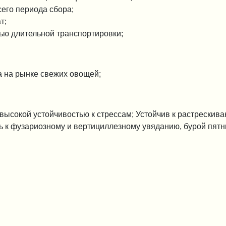
сего периода сбора;
т;
ью длительной транспортировки;
а на рынке свежих овощей;
высокой устойчивостью к стрессам; Устойчив к растрескив
ь к фузариозному и вертициллезному увяданию, бурой пятн