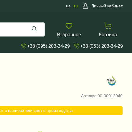
ua
ru
Личный кабинет
Избранное
Корзина
+38 (095) 203-34-29
+38 (063) 203-34-29
Артикул
00-00012940
ет в наличии или снят с производства