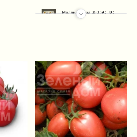
Медян Экстра 350 SC, КС
(Medzian Extra)
+32 грн.
Казумин 2Л, ВР (Kazumin)
+1 326 грн.
Пермаклин Ликвид, SC 600
к.с. (Permaclean Liquid)
+95 грн.
Зенкор Ликвид (Sencor
Liquid)