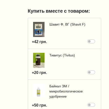
Купить вместе с товаром:
Шавит Ф, ВГ (Shavit F)
+42 грн.
Тивитус (Tivitus)
+20 грн.
Байкал ЭМ /
микробиологическое
удобрение
+50 грн.