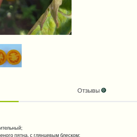
Отзывы
0
дительный;
еного пятна, с глянцевым блеском;