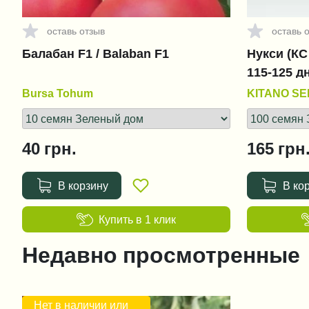
оставь отзыв
оставь 
Балабан F1 / Balaban F1
Нукси (КС 
115-125 д
Bursa Tohum
KITANO S
40
грн.
165
грн
В корзину
В ко
Купить в 1 клик
Недавно просмотренные
Нет в наличии или