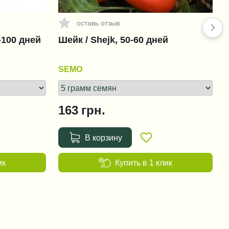
+1 456 грн.
оставь отзыв
-100 дней
Шейк / Shejk, 50-60 дней
Фюзилад Форте 150 EC
(Fusilade Forte 150 EC)
SEMO
+151 грн.
163
грн.
Ридомил Голд MZ 68 WG
(Ridomil Gold MZ 68 WG)
В корзину
+38 грн.
ик
Купить в 1 клик