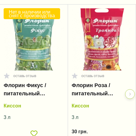
Нет в наличии или
снят с производства
оставь отзыв
оставь отзыв
Флорин Фикус /
Флорин Роза /
питательный
питательный
субстрат
субстрат
Киссон
Киссон
3 л
3 л
30
грн.