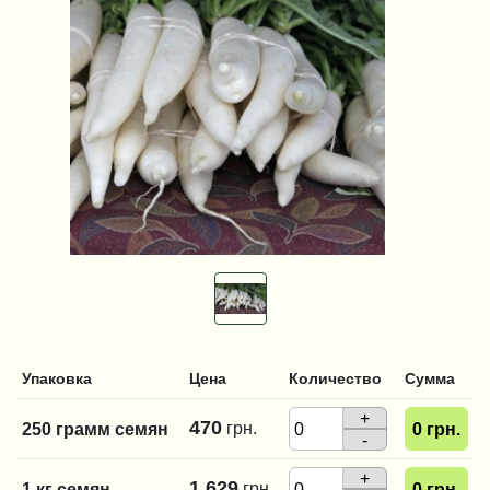
Упаковка
Цена
Количество
Сумма
+
470
грн.
250 грамм семян
0
грн.
-
+
1 629
грн.
1 кг семян
0
грн.