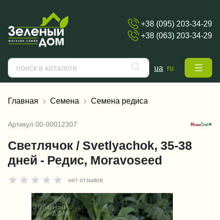
+38 (095) 203-34-29
+38 (063) 203-34-29
ua
ru
Главная
Семена
Семена редиса
Артикул
00-00012307
Светлячок / Svetlyachok, 35-38
дней - Редис, Moravoseed
нет отзывов