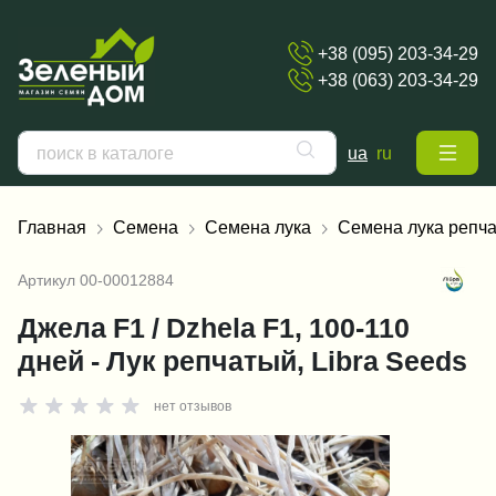
+38 (095) 203-34-29
+38 (063) 203-34-29
ua
ru
Главная
Семена
Семена лука
Семена лука репча
Артикул
00-00012884
Джела F1 / Dzhela F1, 100-110
дней - Лук репчатый, Libra Seeds
нет отзывов