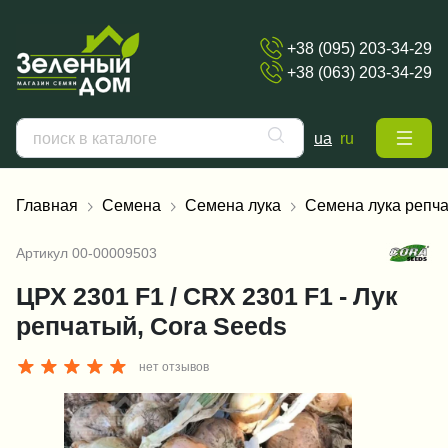
+38 (095) 203-34-29
+38 (063) 203-34-29
ua
ru
Главная
Семена
Семена лука
Семена лука репча
Артикул
00-00009503
ЦРХ 2301 F1 / CRX 2301 F1 - Лук
репчатый, Cora Seeds
нет отзывов