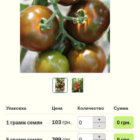
Упаковка
Цена
Количество
Сумма
+
103
грн.
1 грамм семян
0
грн.
-
+
399
грн.
5 грамм семян
0
грн.