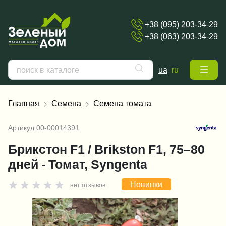
+38 (095) 203-34-29
+38 (063) 203-34-29
ua
ru
Главная
Семена
Семена томата
Артикул
00-00014391
Брикстон F1 / Brikston F1, 75–80
дней - Томат, Syngenta
Новинки
нет отзывов