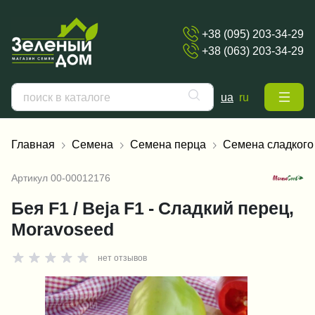
+38 (095) 203-34-29
+38 (063) 203-34-29
ua
ru
Главная
Семена
Семена перца
Семена сладкого
Артикул
00-00012176
Бея F1 / Beja F1 - Сладкий перец,
Moravoseed
нет отзывов