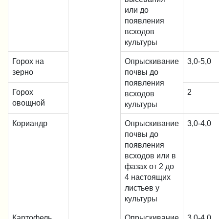
или до
появления
всходов
культуры
Горох на
Опрыскивание
3,0-5,0
зерно
почвы до
появления
Горох
2
всходов
овощной
культуры
Кориандр
Опрыскивание
3,0-4,0
почвы до
появления
всходов или в
фазах от 2 до
4 настоящих
листьев у
культуры
Картофель
Опрыскивание
3,0-4,0