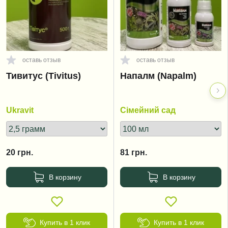
оставь отзыв
оставь отзыв
Тивитус (Tivitus)
Напалм (Napalm)
Ukravit
Сімейний сад
20
грн.
81
грн.
В корзину
В корзину
Купить в 1 клик
Купить в 1 клик