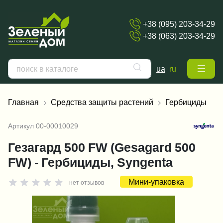
+38 (095) 203-34-29
+38 (063) 203-34-29
ua
ru
Главная
Средства защиты растений
Гербициды
Артикул
00-00010029
Гезагард 500 FW (Gesagard 500
FW) - Гербициды, Syngenta
Мини-упаковка
нет отзывов