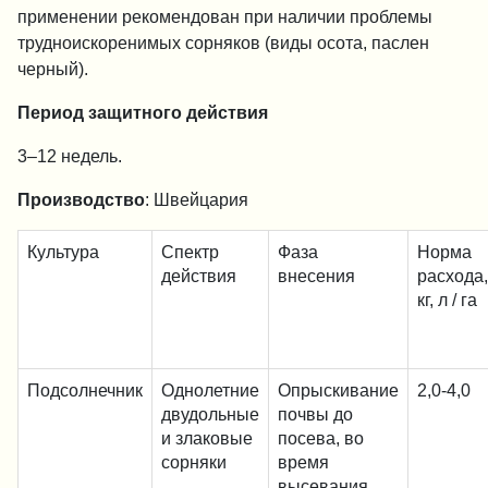
применении рекомендован при наличии проблемы
трудноискоренимых сорняков (виды осота, паслен
черный).
Период защитного действия
3–12 недель.
Производство
: Швейцария
Культура
Спектр
Фаза
Норма
действия
внесения
расхо
кг, л / га
Подсолнечник
Однолетние
Опрыскивание
2,0-4,0
двудольные
почвы до
и злаковые
посева, во
сорняки
время
высевания