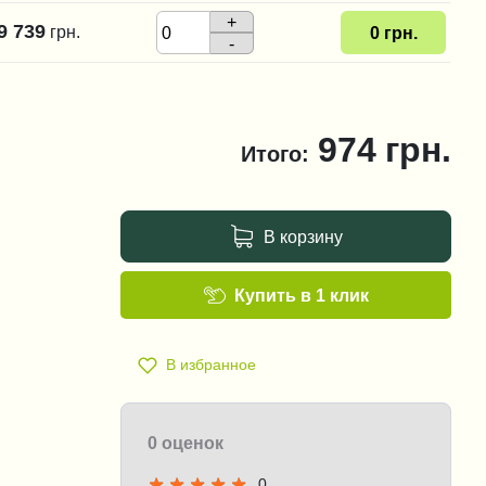
+
9 739
грн.
0
грн.
-
974
грн.
Итого:
В корзину
Купить в 1 клик
В избранное
0 оценок
0