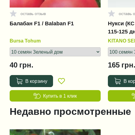
оставь отзыв
оставь 
Балабан F1 / Balaban F1
Нукси (КС 
115-125 д
Bursa Tohum
KITANO S
40
грн.
165
грн
В корзину
В ко
Купить в 1 клик
Недавно просмотренные