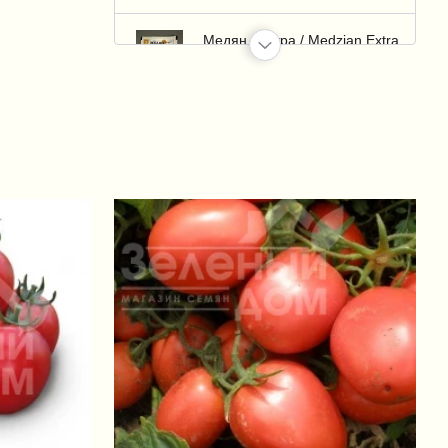
Медян Экстра / Medzian Extra
350 SC, КС
+32 грн.
Казумин / Kazumin 2Л, ВР
+1 326 грн.
Пермаклин Ликвид (Зенкор
Ликвид) / Permaclean Liquid
(Sencor Liquid), SC 600 к.с.
+95 грн.
Зенкор Ликвид / Sencor Liquid