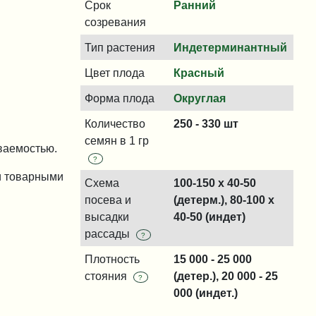
Срок
Ранний
созревания
Тип растения
Индетерминантный
Цвет плода
Красный
Форма плода
Округлая
Количество
250 - 330 шт
семян в 1 гр
ываемостью.
?
и товарными
Схема
100-150 x 40-50
посева и
(детерм.), 80-100 x
высадки
40-50 (индет)
рассады
?
Плотность
15 000 - 25 000
стояния
(детер.), 20 000 - 25
?
000 (индет.)