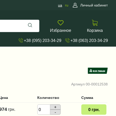
ua
ru
Личный кабинет
Избранное
Корзина
+38 (095) 203-34-29
+38 (063) 203-34-29
Артикул
00-00012538
Цена
Количество
Сумма
+
974
грн.
0
грн.
-