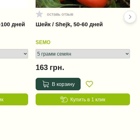
оставь отзыв
+1 456 грн.
-100 дней
Шейк / Shejk, 50-60 дней
Фюзилад Форте 150 EC /
Fusilade Forte 150 EC
SEMO
+151 грн.
163
грн.
Ридомил Голд MZ 68 WG /
Ridomil Gold MZ 68 WG
В корзину
+38 грн.
ик
Купить в 1 клик