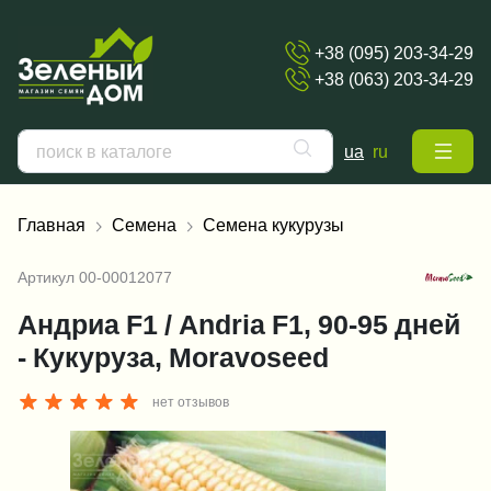
+38 (095) 203-34-29
+38 (063) 203-34-29
ua
ru
Главная
Семена
Семена кукурузы
Артикул
00-00012077
Андриа F1 / Andria F1, 90-95 дней
- Кукуруза, Moravoseed
нет отзывов