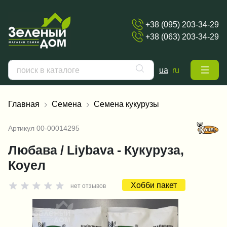
+38 (095) 203-34-29
+38 (063) 203-34-29
ua
ru
Главная
Семена
Семена кукурузы
Артикул
00-00014295
Любава / Liybava - Кукуруза,
Коуел
Хобби пакет
нет отзывов