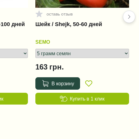
оставь отзыв
+1 456 грн.
-100 дней
Шейк / Shejk, 50-60 дней
Фюзилад Форте 150 EC /
Fusilade Forte 150 EC
SEMO
+151 грн.
163
грн.
Ридомил Голд MZ 68 WG
(Ridomil Gold MZ 68 WG)
В корзину
+38 грн.
ик
Купить в 1 клик