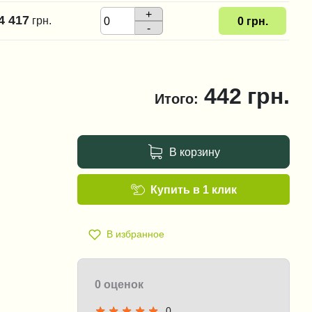
+
4 417
грн.
0
грн.
-
442
грн.
Итого:
В корзину
Купить в 1 клик
В избранное
0 оценок
0