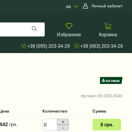
ua
ru
Личный кабинет
Избранное
Корзина
+38 (095) 203-34-29
+38 (063) 203-34-29
Артикул
00-00013540
Цена
Количество
Сумма
+
442
грн.
0
грн.
-