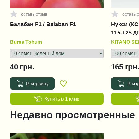
оставь отзыв
оставь 
Балабан F1 / Balaban F1
Нукси (КС 
115-125 д
Bursa Tohum
KITANO S
40
грн.
165
грн
В корзину
В ко
Купить в 1 клик
Недавно просмотренные