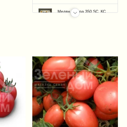
Медян Экстра 350 SC, КС
(Medzian Extra)
+32 грн.
Казумин 2Л, ВР (Kazumin)
+1 326 грн.
Пермаклин Ликвид (Зенкор
Ликвид) / Permaclean Liquid
(Sencor Liquid), SC 600 к.с.
+95 грн.
Зенкор Ликвид / Sencor Liquid