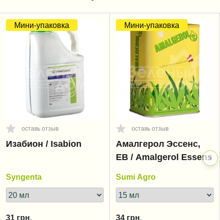
Мини-упаковка
Мини-упаковка
оставь отзыв
оставь отзыв
Изабион / Isabion
Амалгерол Эссенс,
ЕВ / Amalgerol Essens
Syngenta
Sumi Agro
31
грн.
34
грн.