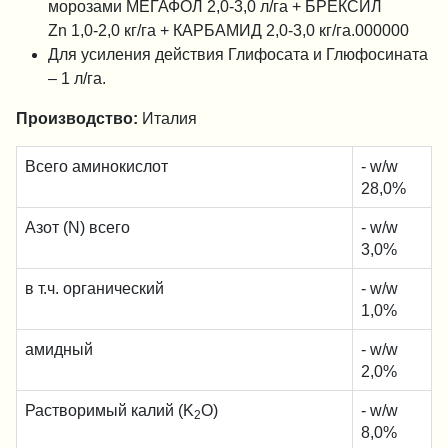
морозами МЕГАФОЛ 2,0-3,0 л/га + БРЕКСИЛ
Zn 1,0-2,0 кг/га + КАРБАМИД 2,0-3,0 кг/га.000000
Для усиления действия Глифосата и Глюфосината
– 1 л/га.
Производство:
Италия
Всего аминокислот
- w/w
28,0%
Азот (N) всего
- w/w
3,0%
в т.ч. органический
- w/w
1,0%
амидный
- w/w
2,0%
Растворимый калий (K
O)
- w/w
2
8,0%