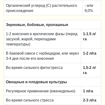
Органический углерод (C) растительного
- w/w
происхождения
9,0%
Зерновые, бобовые, пропашные
1-2 внесения в критические фазы (перед
1-1.5 л/
засухой, жарой, перепадами
га
температуры)
В баковой смеси с гербицидом, или через
1-2 л/га
3-4 дня после его внесения
Во время сильного фитостресса
1,5-2 л/
га
Овощные и плодовые культуры
Регулярное применение (еженедельно)
1 л/га
Во время сильного стресса
2-3 л/га