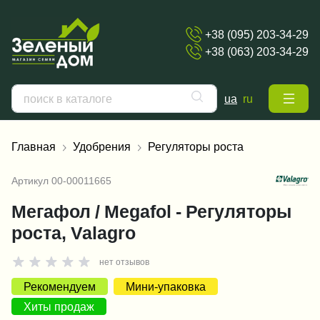
+38 (095) 203-34-29
+38 (063) 203-34-29
ua
ru
Главная
Удобрения
Регуляторы роста
Артикул
00-00011665
Мегафол / Megafol - Регуляторы
роста, Valagro
нет отзывов
Рекомендуем
Мини-упаковка
Хиты продаж