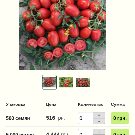
Упаковка
Цена
Количество
Сумма
+
516
грн.
500 семян
0
грн.
-
+
4 444
грн.
5 000 семян
0
грн.