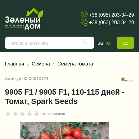
+38 (095) 203-34-29
+38 (063) 203-34-29
ua
ru
Главная
Семена
Семена томата
Артикул
00-00010121
9905 F1 / 9905 F1, 110-115 дней -
Томат, Spark Seeds
нет отзывов