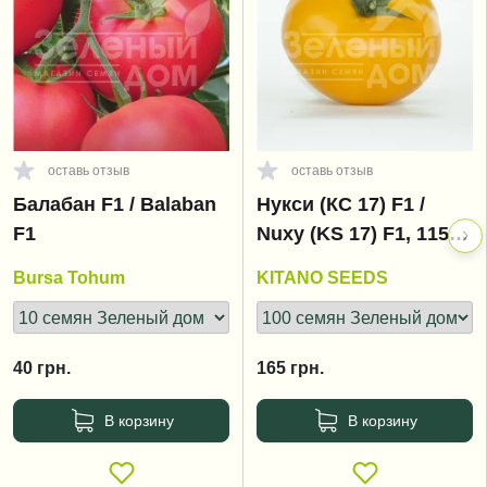
оставь отзыв
оставь отзыв
Балабан F1 / Balaban
Нукси (КС 17) F1 /
F1
Nuxy (KS 17) F1, 115-
125 дней
Bursa Tohum
KITANO SEEDS
40
грн.
165
грн.
В корзину
В корзину