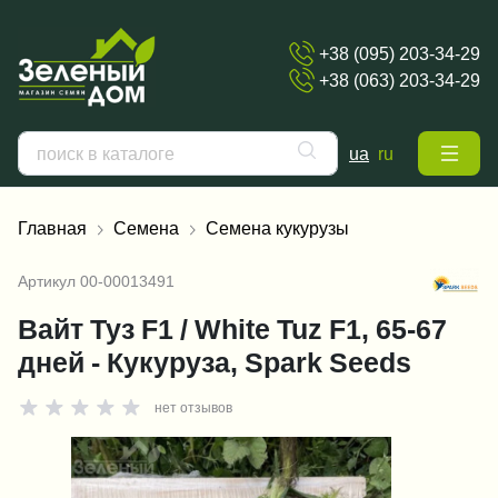
+38 (095) 203-34-29
+38 (063) 203-34-29
ua
ru
Главная
Семена
Семена кукурузы
Артикул
00-00013491
Вайт Туз F1 / White Tuz F1, 65-67
дней - Кукуруза, Spark Seeds
нет отзывов