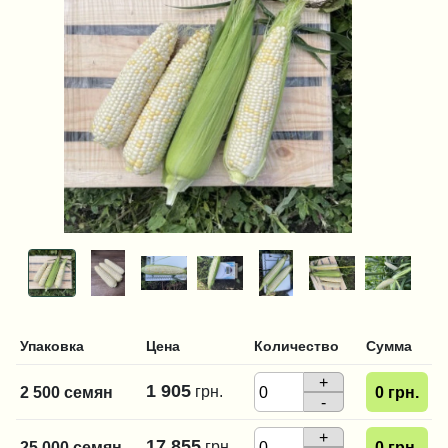
Упаковка
Цена
Количество
Сумма
+
1 905
грн.
2 500 семян
0
грн.
-
+
17 855
грн.
25 000 семян
0
грн.