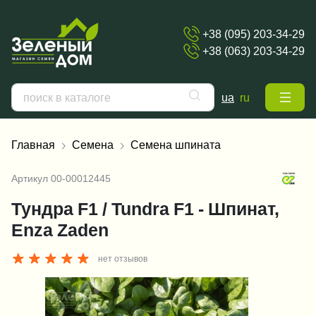
+38 (095) 203-34-29
+38 (063) 203-34-29
ua
ru
Главная
Семена
Семена шпината
Артикул
00-00012445
Тундра F1 / Tundra F1 - Шпинат,
Enza Zaden
нет отзывов