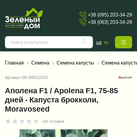
+38 (095) 203-34-29
+38 (063) 203-34-29
ua
ru
Главная
Семена
Семена капусты
Семена капуст
Артикул
00-00012020
Аполена F1 / Apolena F1, 75-85
дней - Капуста брокколи,
Moravoseed
нет отзывов