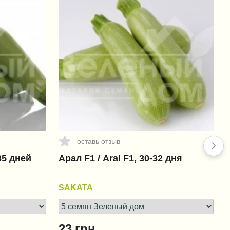
оставь отзыв
35 дней
Арал F1 / Aral F1, 30-32 дня
SAKATA
23
грн.