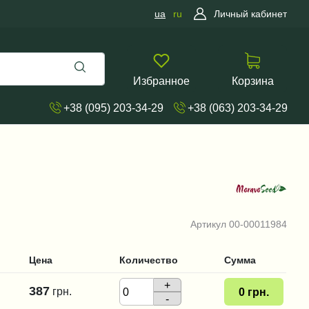
ua
ru
Личный кабинет
Избранное
Корзина
+38 (095) 203-34-29
+38 (063) 203-34-29
Артикул
00-00011984
Цена
Количество
Сумма
+
387
грн.
0
грн.
-