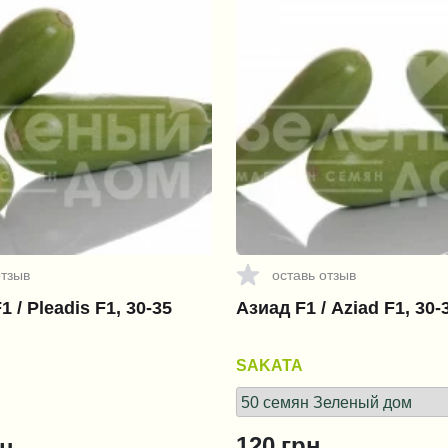
отзыв
оставь отзыв
 / Pleadis F1, 30-35
Азиад F1 / Aziad F1, 30-
SAKATA
120
грн.
н.