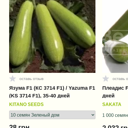
оставь отзыв
оставь 
Язума F1 (КС 3714 F1) / Yazuma F1
Плеадис F1
(KS 3714 F1), 35-40 дней
дней
KITANO SEEDS
SAKATA
1 000 семян
28
грн.
2 032
гр