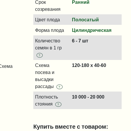
Срок
Ранний
созревания
Цвет плода
Полосатый
Форма плода
Цилиндрическая
Количество
6 - 7 шт
семян в 1 гр
?
Схема
120-180 x 40-60
 Схема
посева и
высадки
рассады
?
Плотность
10 000 - 20 000
стояния
?
Купить вместе с товаром: