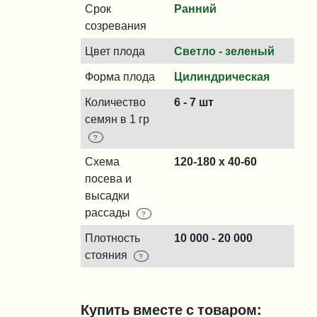
Срок
Ранний
созревания
Цвет плода
Светло - зеленый
Форма плода
Цилиндрическая
Количество
6 - 7 шт
семян в 1 гр
?
Схема
120-180 x 40-60
посева и
высадки
рассады
?
Плотность
10 000 - 20 000
стояния
?
Купить вместе с товаром: