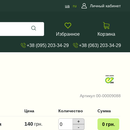
ua
ru
Личный кабинет
Избранное
Корзина
+38 (095) 203-34-29
+38 (063) 203-34-29
Артикул
00-00009088
Цена
Количество
Сумма
+
140
грн.
м
0
грн.
-