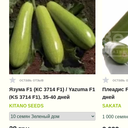
оставь отзыв
оставь 
Язума F1 (КС 3714 F1) / Yazuma F1
Плеадис F1
(KS 3714 F1), 35-40 дней
дней
KITANO SEEDS
SAKATA
1 000 семян