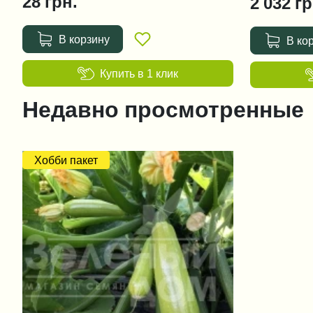
28
грн.
2 032
гр
В корзину
В ко
Купить в 1 клик
Недавно просмотренные
Хобби пакет