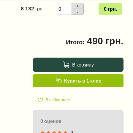
+
8 132
грн.
0
грн.
-
490
грн.
Итого:
В корзину
Купить в 1 клик
В избранное
0 оценок
0