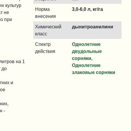
их культур
Норма
3,0-6,0 л, кг/га
ат не
внесения
Но при
Химический
дынитроанилини
класс
Спектр
Однолетние
действия
двудольные
сорняки,
 литров на 1
Однолетние
 до
злаковые сорняки
тних и
ное
них,
н -