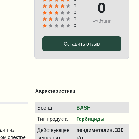
0
0
0
0
Рейтинг
0
Оставить отзыв
Характеристики
Бренд
BASF
Тип продукта
Гербициды
дин из
Действующее
пендиметалин, 330
ом спектре
вещество
г/л