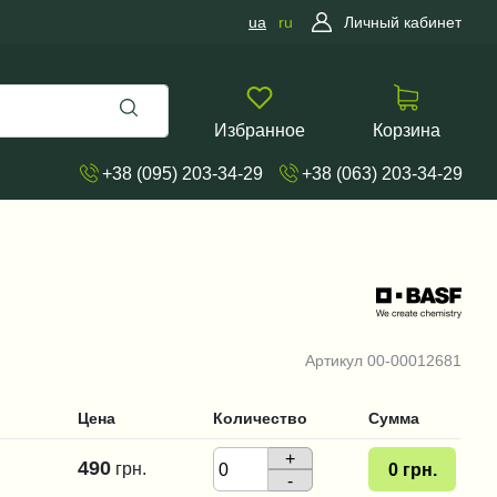
ua
ru
Личный кабинет
Избранное
Корзина
+38 (095) 203-34-29
+38 (063) 203-34-29
Артикул
00-00012681
Цена
Количество
Сумма
+
490
грн.
0
грн.
-