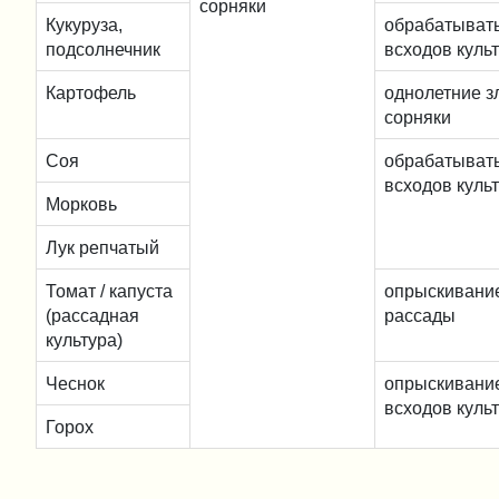
сорняки
Кукуруза,
обрабатывать
подсолнечник
всходов куль
Картофель
однолетние з
сорняки
Соя
обрабатывать
всходов куль
Морковь
Лук репчатый
Томат / капуста
опрыскивание
(рассадная
рассады
культура)
Чеснок
опрыскивание
всходов куль
Горох