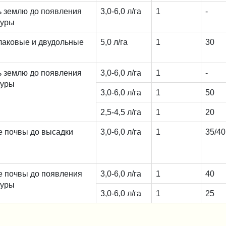
 землю до появления
3,0-6,0 л/га
1
-
туры
лаковые и двудольные
5,0 л/га
1
30
 землю до появления
3,0-6,0 л/га
1
-
туры
3,0-6,0 л/га
1
50
2,5-4,5 л/га
1
20
 почвы до высадки
3,0-6,0 л/га
1
35/40
 почвы до появления
3,0-6,0 л/га
1
40
туры
3,0-6,0 л/га
1
25