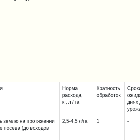
ия
Норма
Кратность
Срок
расхода,
обработок
ожид
кг, л / га
днях 
урож
ь землю на протяжении
2,5-4,5 л/га
1
-
е посева (до всходов