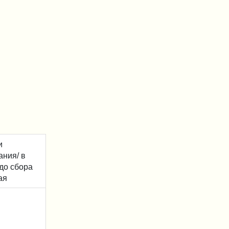
и
ания/ в
до сбора
ая