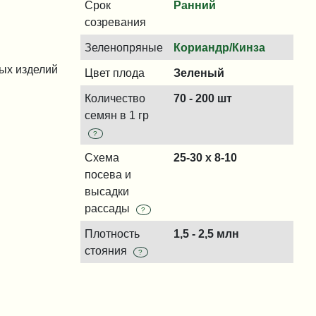
Срок
Ранний
созревания
Зеленопряные
Кориандр/Кинза
ных изделий
Цвет плода
Зеленый
Количество
70 - 200 шт
семян в 1 гр
?
Схема
25-30 х 8-10
посева и
высадки
рассады
?
Плотность
1,5 - 2,5 млн
стояния
?