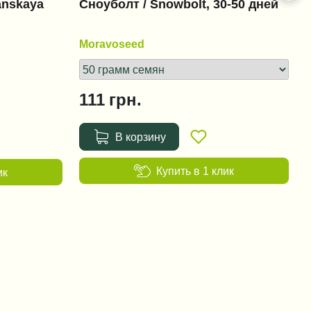
anskaya
Сноуболт / Snowbolt, 30-50 дней
Moravoseed
111
грн.
В корзину
Купить в 1 клик
ик