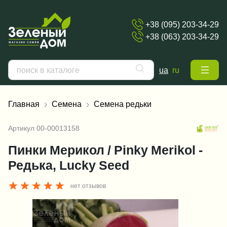
+38 (095) 203-34-29
+38 (063) 203-34-29
ua
ru
Главная
Семена
Семена редьки
Артикул
00-00013158
Пинки Мерикол / Pinky Merikol -
Редька, Lucky Seed
нет отзывов