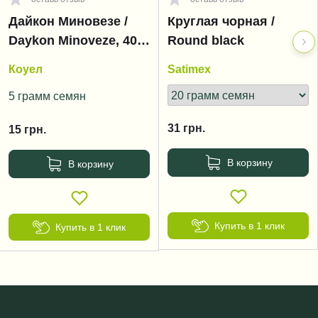
Дайкон Миновезе /
Круглая чорная /
Daykon Minoveze, 40-
Round black
70 дней
Коуел
Satimex
5 грамм семян
31
грн.
15
грн.
В корзину
В корзину
Купить в 1 клик
Купить в 1 клик