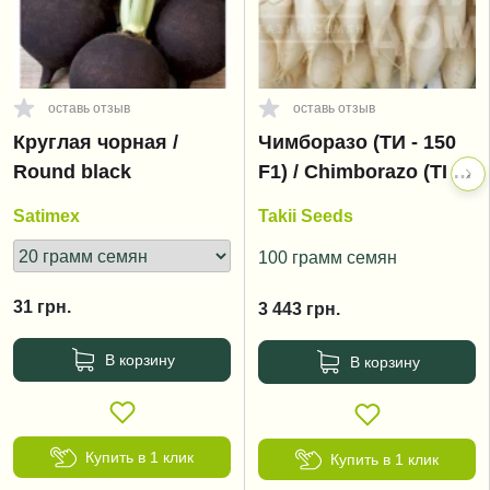
оставь отзыв
оставь отзыв
Круглая чорная /
Чимборазо (ТИ - 150
Round black
F1) / Chimborazo (TI -
150) F1, 60 дней
Satimex
Takii Seeds
100 грамм семян
31
грн.
3 443
грн.
В корзину
В корзину
Купить в 1 клик
Купить в 1 клик