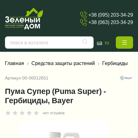
+38 (095) 203-34-29
+38 (063) 203-34-29
ua
ru
Главная
Средства защиты растений
Гербициды
Артикул
00-00012651
Пума Супер (Puma Super) -
Гербициды, Bayer
нет отзывов