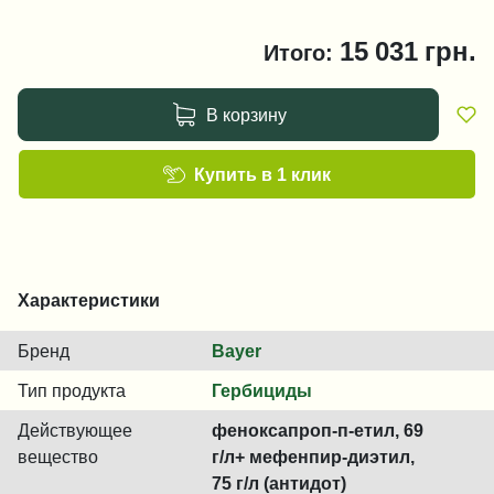
15 031
грн.
Итого:
В корзину
Купить в 1 клик
Характеристики
Бренд
Bayer
Тип продукта
Гербициды
Действующее
феноксапроп-п-етил, 69
вещество
г/л+ мефенпир-диэтил,
75 г/л (антидот)