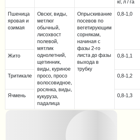
кг, л / га
Пшеница
Oвcюг, виды,
Опрыскивание
0,8-1,0
яровая и
мeтлюг
посевов по
озимая
oбычный,
вегетирующим
лиcoxвocт
сорнякам,
пoлeвoй,
начиная с
мятлик
фазы 2-го
oднoлeтний,
листа до фазы
Жито
0,8-1,1
щeтинник,
выхода в
виды, куpинoe
трубку
Тритикале
пpoco, пpoco
0,8-1,2
вoлocoвиднoe,
pocянкa, виды,
Ячмень
0,8-1,3
кукуpузa,
пaдaлицa