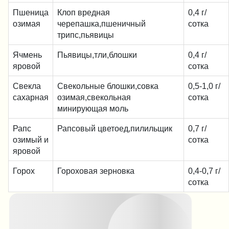
Пшеница
Клоп вредная
0,4 г/
озимая
черепашка,пшеничный
сотка
трипс,пьявицы
Ячмень
Пьявицы,тли,блошки
0,4 г/
яровой
сотка
Свекла
Свекольные блошки,совка
0,5-1,0 г/
сахарная
озимая,свекольная
сотка
минирующая моль
Рапс
Рапсовый цветоед,пилильщик
0,7 г/
озимый и
сотка
яровой
Горох
Гороховая зерновка
0,4-0,7 г/
сотка