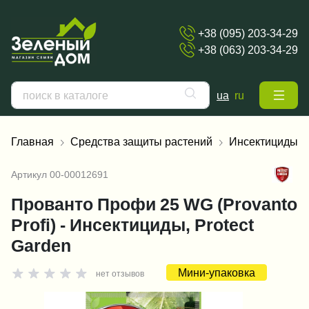
+38 (095) 203-34-29
+38 (063) 203-34-29
ua
ru
Главная
Средства защиты растений
Инсектициды
Артикул
00-00012691
Прованто Профи 25 WG (Provanto
Profi) - Инсектициды, Protect
Garden
Мини-упаковка
нет отзывов