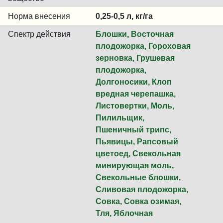
Норма внесения
0,25-0,5 л, кг/га
Спектр действия
Блошки, Восточная
плодожорка, Гороховая
зерновка, Грушевая
плодожорка,
Долгоносики, Клоп
вредная черепашка,
Листовертки, Моль,
Пилильщик,
Пшеничный трипс,
Пьявицы, Рапсовый
цветоед, Свекольная
минирующая моль,
Свекольные блошки,
Сливовая плодожорка,
Совка, Совка озимая,
Тля, Яблочная