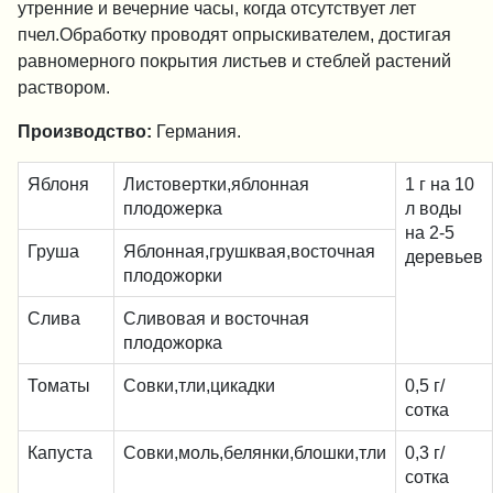
утренние и вечерние часы, когда отсутствует лет
пчел.Обработку проводят опрыскивателем, достигая
равномерного покрытия листьев и стеблей растений
раствором.
Производство:
Германия.
Яблоня
Листовертки,яблонная
1 г на 10
плодожерка
л воды
на 2-5
Груша
Яблонная,грушквая,восточная
деревьев
плодожорки
Слива
Сливовая и восточная
плодожорка
Томаты
Совки,тли,цикадки
0,5 г/
сотка
Капуста
Совки,моль,белянки,блошки,тли
0,3 г/
сотка