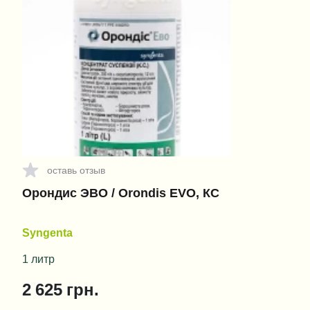
оставь отзыв
Орондис ЭВО / Orondis EVO, КС
Syngenta
1 литр
2 625
грн.