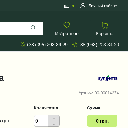
ua
ru
Личный кабинет
Избранное
Корзина
+38 (095) 203-34-29
+38 (063) 203-34-29
a
Артикул
00-00014274
Количество
Сумма
+
5
грн.
0
грн.
-