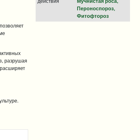
действия
Мучнистая роса,
Пероноспороз,
Фитофтороз
о позволяет
ме
активных
в, разрушая
 расширяет
ультуре.