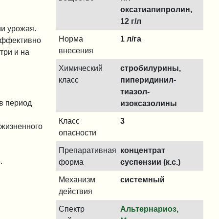
оксатиапипролин,
12 г/л
и урожая.
Норма
1 л/га
 эффективно
внесения
три и на
Химический
cтробилурины,
класс
пиперидинил-
тиазол-
в период
изоксазолины
Класс
3
 жизненного
опасности
Препаративная
концентрат
.
форма
суспензии (к.с.)
Механизм
системный
действия
Спектр
Альтернариоз,