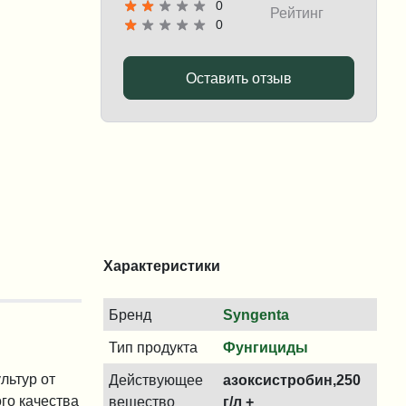
0
Рейтинг
0
Оставить отзыв
Характеристики
Бренд
Syngenta
Тип продукта
Фунгициды
льтур от
Действующее
азоксистробин,250
го качества
вещество
г/л +