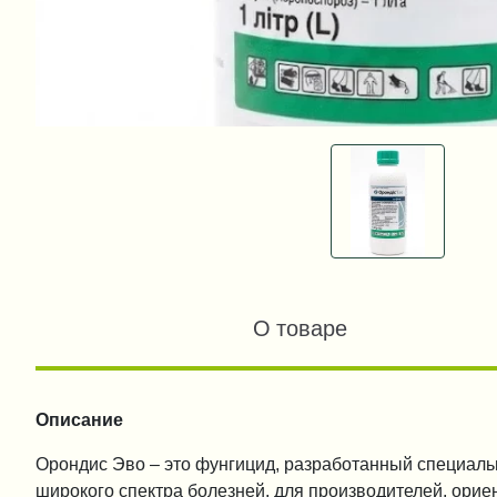
О товаре
Описание
Орондис Эво – это фунгицид, разработанный специаль
широкого спектра болезней, для производителей, орие