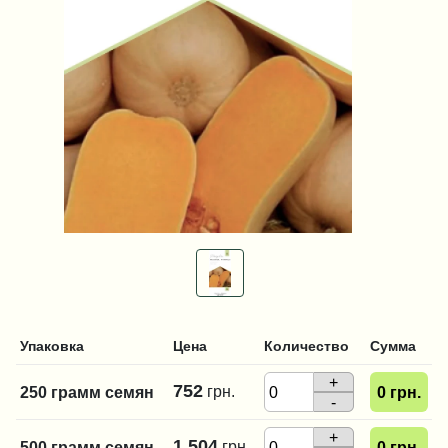
Упаковка
Цена
Количество
Сумма
+
752
грн.
250 грамм семян
0
грн.
-
+
1 504
грн.
500 грамм семян
0
грн.