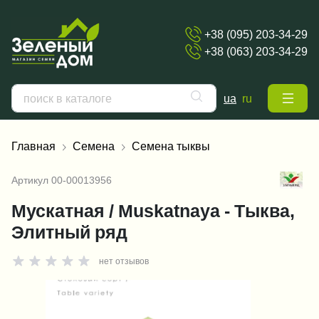
+38 (095) 203-34-29
+38 (063) 203-34-29
ua
ru
Главная
Семена
Семена тыквы
Артикул
00-00013956
Мускатная / Muskatnaya - Тыква,
Элитный ряд
нет отзывов