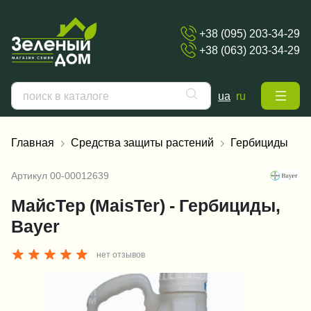
+38 (095) 203-34-29
+38 (063) 203-34-29
ua
ru
Главная
Средства защиты растений
Гербициды
Артикул
00-00012639
МайсТер (MaisTer) - Гербициды,
Bayer
нет отзывов