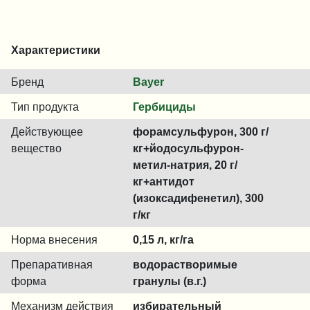
Характеристики
Бренд
Bayer
Тип продукта
Гербициды
Действующее
форамсульфурон, 300 г/
вещество
кг+йодосульфурон-
метил-натрия, 20 г/
кг+антидот
(изоксадифенетил), 300
г/кг
Норма внесения
0,15 л, кг/га
Препаративная
водорастворимые
форма
гранулы (в.г.)
Механизм действия
избирательный