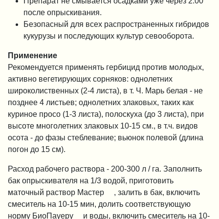
Препарат не смывается осадками уже через 2:00
после опрыскивания.
Безопасный для всех распространенных гибридов
кукурузы и последующих культур севооборота.
Применение
Рекомендуется применять гербицид против молодых,
активно вегетирующих сорняков: однолетних
широколиственных (2-4 листа), в т. Ч. Марь белая - не
позднее 4 листьев; однолетних злаковых, таких как
куриное просо (1-3 листа), полоскуха (до 3 листа), при
высоте многолетних злаковых 10-15 см., в т.ч. видов
осота - до фазы стеблевание; вьюнок полевой (длина
погон до 15 см).
Расход рабочего раствора - 200-300 л / га. Заполнить
бак опрыскивателя на 1/3 водой, приготовить
®
маточный раствор Мастер
, залить в бак, включить
смеситель на 10-15 мин, долить соответствующую
®
норму БиоПауеру
и воды, включить смеситель на 10-