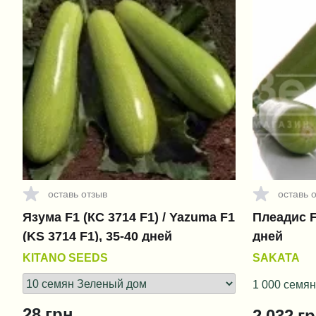
оставь отзыв
оставь 
Язума F1 (КС 3714 F1) / Yazuma F1
Плеадис F1
(KS 3714 F1), 35-40 дней
дней
KITANO SEEDS
SAKATA
1 000 семян
28
грн.
2 032
гр