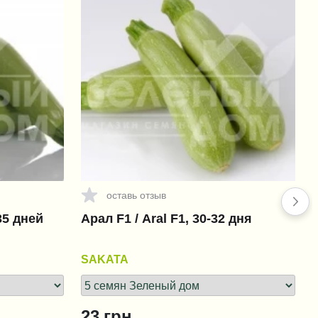
оставь отзыв
35 дней
Арал F1 / Aral F1, 30-32 дня
SAKATA
23
грн.