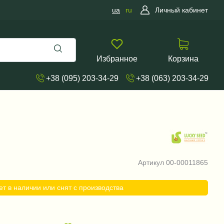
ua
ru
Личный кабинет
Избранное
Корзина
+38 (095) 203-34-29
+38 (063) 203-34-29
Артикул
00-00011865
ет в наличии или снят с производства