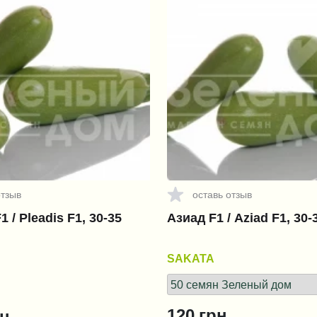
отзыв
оставь отзыв
 / Pleadis F1, 30-35
Азиад F1 / Aziad F1, 30-
SAKATA
120
грн.
н.