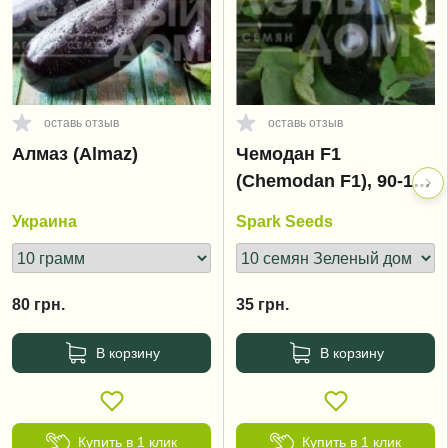
оставь отзыв
оставь отзыв
Алмаз (Almaz)
Чемодан F1
(Chemodan F1), 90-105
дней
Украина
Spark Seeds
80
грн.
35
грн.
В корзину
В корзину
Купить в 1 клик
Купить в 1 клик